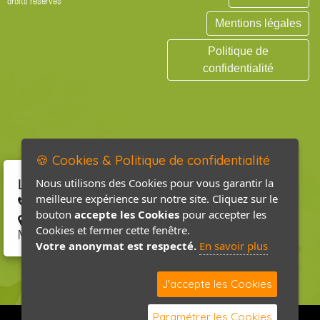
droits réservés
Mentions légales
Politique de
confidentialité
🍪 Cookies & Politique de confidentialité
Nous utilisons des Cookies pour vous garantir la
La Fraserie
meilleure expérience sur notre site. Cliquez sur le
02 33 41 93 85
bouton
accepte les Cookies
pour accepter les
46 route de la Fraserie 50260 ST
Cookies et fermer cette fenêtre.
MARTIN LE HEBERT
Votre anonymat est respecté.
En savoir plus
J'accepte les Cookies
Paramétrer les Cookies